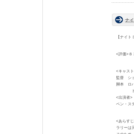
ナイ
【ナイト
<評価>８
<キャスト
監督 シ
脚本 ロ
トーマ
<出演者>
ベン・ス
<あらすじ
ラリーは