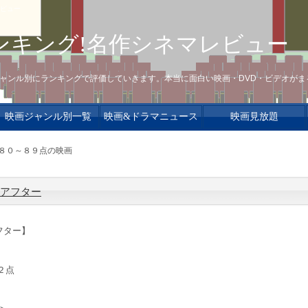
レビュー
ンキング!名作シネマレビュー
ャンル別にランキングで評価していきます。本当に面白い映画・DVD・ビデオがま
映画ジャンル別一覧
映画&ドラマニュース
映画見放題
 ８０～８９点の映画
アフター
フター】
２点