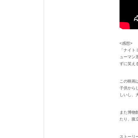
<感想>
「ナイト
ューマン
ずに笑え
この映画
子供から
しいし、
また博物
たり、腹
ストーリ