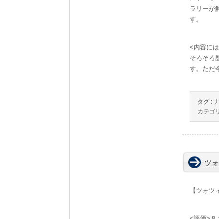
ラリーが
す。
<内容に
そろそろ
す。ただ
タグ :
カテゴリ
ツォ
【ツォツ
<評価>８