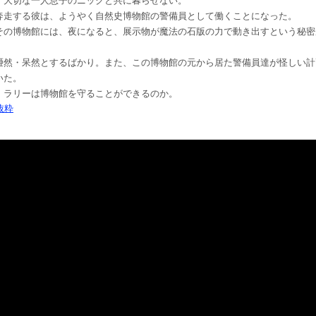
、大切な一人息子のニックと共に暮らせない。
奔走する彼は、ようやく自然史博物館の警備員として働くことになった。
その博物館には、夜になると、展示物が魔法の石版の力で動き出すという秘密
唖然・呆然とするばかり。また、この博物館の元から居た警備員達が怪しい計
いた。
、ラリーは博物館を守ることができるのか。
a抜粋