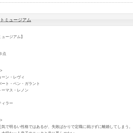
トミュージアム
ミュージアム】
３点
>
ョーン・レヴィ
バート・ベン・ガラント
ス・レノン
ティラー
>
元気で明るい性格ではあるが、失敗ばかりで定職に就けずに離婚してしまう。