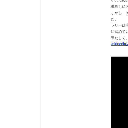
そのため
職探しに
しかし、
た。
ラリーは
に進めて
果たして
wikipedi