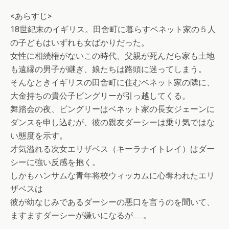
<あらすじ>
18世紀末のイギリス。田舎町に暮らすベネット家の５人
の子どもはいずれも女ばかりだった。
女性に相続権がないこの時代、父親が死んだら家も土地
も遠縁の男子が継ぎ、娘たちは路頭に迷ってしまう。
そんなときイギリスの田舎町に住むベネット家の隣に、
大金持ちの貴公子ビングリーが引っ越してくる。
舞踏会の夜、ビングリーはベネット家の長女ジェーンに
ダンスを申し込むが、彼の親友ダーシーは乗り気ではな
い態度を示す。
才気溢れる次女エリザベス（キーラナイトレイ）はダー
シーに強い反感を抱く。
しかもハンサムな青年将校ウィッカムに心奪われたエリ
ザベスは
彼が幼なじみであるダーシーの悪口を言うのを聞いて、
ますますダーシーが嫌いになるが……。