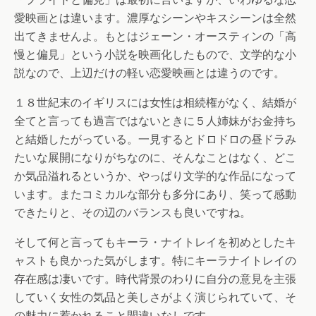
愛映画とは違います。濃厚なシーンやキスシーンは全然
出てきませんよ。もとはジェーン・オースティンの「高
慢と偏見」という小説を映画化したもので、文学的な小
説なので、上辺だけの軽い恋愛映画とは違うのです。
１８世紀末のイギリスには女性は相続権がなく、結婚が
全てと言っても過言ではないときに５人姉妹がお金持ち
と結婚したがっている。一見するとドロドロの昼ドラみ
たいな展開になりがちなのに、そんなことはなく、どこ
か気品溢れるというか、やっぱり文学的な作品になって
います。またコミカルな部分も多分にあり、笑って感動
できたりと、その辺のバランスも良いですね。
そして何と言ってもキーラ・ナイトレイを初めとしたキ
ャストも良かった気がします。特にキーラナイトレイの
存在感は凄いです。時代背景のわりに自分の意見を主張
していく女性の気品と美しさがよく演じられていて、そ
の魅力に惹かれること間違いなしです。