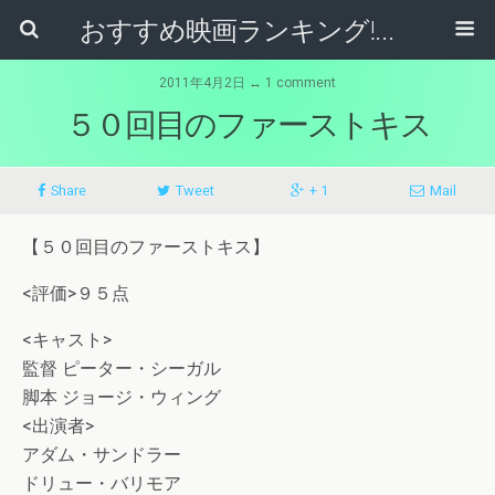
おすすめ映画ランキング!名作シネマレビュー
2011年4月2日 ↔ 1 comment
５０回目のファーストキス
Share
Tweet
+ 1
Mail
【５０回目のファーストキス】
<評価>９５点
<キャスト>
監督 ピーター・シーガル
脚本 ジョージ・ウィング
<出演者>
アダム・サンドラー
ドリュー・バリモア